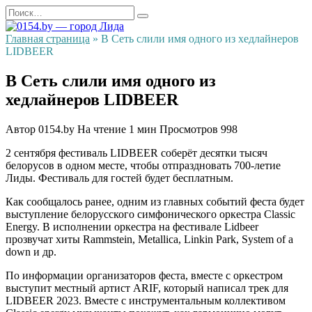
Перейти
Search
к
for:
содержанию
Главная страница
»
В Сеть слили имя одного из хедлайнеров
LIDBEER
В Сеть слили имя одного из
хедлайнеров LIDBEER
Автор
0154.by
На чтение
1 мин
Просмотров
998
2 сентября фестиваль LIDBEER соберёт десятки тысяч
белорусов в одном месте, чтобы отпраздновать 700-летие
Лиды. Фестиваль для гостей будет бесплатным.
Как сообщалось ранее, одним из главных событий феста будет
выступление белорусского симфонического оркестра Classic
Energy. В исполнении оркестра на фестивале Lidbeer
прозвучат хиты Rammstein, Metallica, Linkin Park, System of a
down и др.
По информации организаторов феста, вместе с оркестром
выступит местный артист ARIF, который написал трек для
LIDBEER 2023. Вместе с инструментальным коллективом