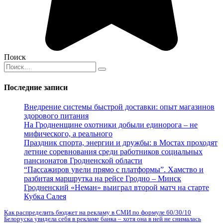
Поиск
Search
for:
Последние записи
Внедрение системы быстрой доставки: опыт магазинов
здорового питания
На Гродненщине охотники добыли единорога – не
мифического, а реального
Праздник спорта, энергии и дружбы: в Мостах проходят
летние соревнования среди работников социальных
пансионатов Гродненской области
“Пассажиров увели прямо с платформы”. Хамство и
разбитая маршрутка на рейсе Гродно – Минск
Гродненский «Неман» выиграл второй матч на старте
Кубка Салея
Как распределить бюджет на рекламу в СМИ по формуле 60/30/10
Белоруска увидела себя в рекламе банка – хотя она в ней не снималась