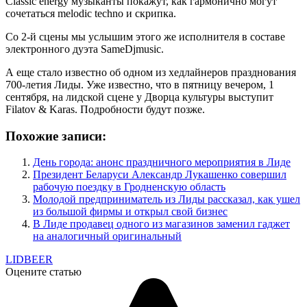
Classic energy музыканты покажут, как гармонично могут
сочетаться melodic techno и скрипка.
Со 2-й сцены мы услышим этого же исполнителя в составе
электронного дуэта SameDjmusic.
А еще стало известно об одном из хедлайнеров празднования
700-летия Лиды. Уже известно, что в пятницу вечером, 1
сентября, на лидской сцене у Дворца культуры выступит
Filatov & Karas. Подробности будут позже.
Похожие записи:
День города: анонс праздничного мероприятия в Лиде
Президент Беларуси Александр Лукашенко совершил
рабочую поездку в Гродненскую область
Молодой предприниматель из Лиды рассказал, как ушел
из большой фирмы и открыл свой бизнес
В Лиде продавец одного из магазинов заменил гаджет
на аналогичный оригинальный
LIDBEER
Оцените статью