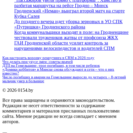
“Пассажиров увели прямо с платформы”. Хамство и
разбитая маршрутка на рейсе Гродно – Минск
Гродненский «Неман» выиграл второй матч на старте
Кубка Салея
До позднего вечера идет уборка зерновых в УО СПК
«Путришки» Гродненского района
Когда коммунальщики выходят в поле: на Гродненщине
чествовали тружеников жатвы от профсоюза ЖКХ
ГАИ Гродненской области усилит контроль за
нарушениями велосипедистов и водителей СПМ
Как настроить воронку рекрутинга в CRM в 2026 году
Что делать при укусе змеи: советы врачей
ДТП на Гомельщине: трое погибших, в том числе ребенок
«Домики хоббитов» в Минске снова обсуждают в сети – что о них
известно?
Число погибших в аварии на Гомельщине выросло до четырех – 8-летний
мальчик умер в больнице
© 2026 0154.by
Все права защищены и охраняются законодательством.
Редакция не несет ответственности за содержание
комментариев и материалов присланных пользователями
сайта. Мнение редакции не всегда совпадает с мнением
авторов.