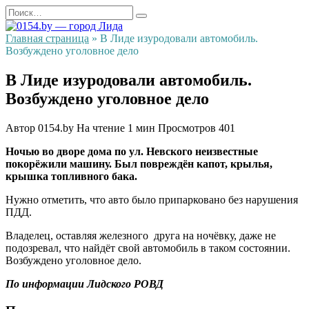
Перейти
Search
к
for:
содержанию
Главная страница
»
В Лиде изуродовали автомобиль.
Возбуждено уголовное дело
В Лиде изуродовали автомобиль.
Возбуждено уголовное дело
Автор
0154.by
На чтение
1 мин
Просмотров
401
Ночью во дворе дома по ул. Невского неизвестные
покорёжили машину. Был повреждён капот, крылья,
крышка топливного бака.
Нужно отметить, что авто было припарковано без нарушения
ПДД.
Владелец, оставляя железного друга на ночёвку, даже не
подозревал, что найдёт свой автомобиль в таком состоянии.
Возбуждено уголовное дело.
По информации Лидского РОВД