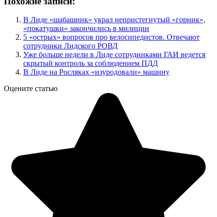
Похожие записи:
В Лиде «шабашник» украл непристегнутый «горник»,
«покатушки» закончились в милиции
5 «острых» вопросов про велосипедистов. Отвечают
сотрудники Лидского РОВД
Уже больше недели в Лиде сотрудниками ГАИ ведется
скрытый контроль за соблюдением ПДД
В Лиде на Росляках «изуродовали» машину
Оцените статью