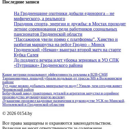
Последние записи
На Гродненщине охотники добыли единорога – не
мифического, а реального
Праздник спорта, энергии и дружбы: в Мостах проходят
летние соревнования среди работников социальных
пансионатов Гродненской области
“Пассажиров увели прямо с платформы”. Хамство и
разбитая маршрутка на рейсе Гродно – Минск
Гродненский «Неман» выиграл второй матч на старте
Кубка Салея
До позднего вечера идет уборка зерновых в УО СПК
«Путришки» Гродненского района
Какие метрики показывают эффективность рекламы в B2B-СМИ
Тарпановидных лошадей убрали подальше от трассы М6 в Воложинском
районе
Тут даже можно добывать минеральную воду! Узнали, чем сегодня живет
Чериковский район
Бобруйский завод тракторных деталей и агрегатов запустил в серийное
производство мульчирующую косилку
Лукашенко произвел кадровые назначения в руководстве УСК по Минской,
Могилевской и Гродненской областям
© 2026 0154.by
Все права защищены и охраняются законодательством.
Редакция не несет ответственности за содержание